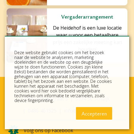
Vergaderarrangement
De Heidehof is een luxe locatie
waar u voor een betaalbare
prijs een zakelijke meeting kan
houden!
Deze website gebruikt cookies om het bezoek
naar de website te analyseren, marketing
doeleinden en de website op een deugdelijke
wijze te doen functioneren. Cookies zijn kleine
(tekst) bestanden die worden geïnstalleerd in het
geheugen van een apparaat (computer, telefoon,
tablet) bij het bezoek aan een website. De cookies
kunnen het apparaat niet beschadigen. Met
cookies word hier ook bedoeld vergelijkbare
technieken om informatie te verzamelen, zoals
Noordhoekstraat 5
5374 SC Schaijk
device fingerprinting.
0486-461525
info@deheidebloem.nl
Accepteren
Volg ons op Facebook