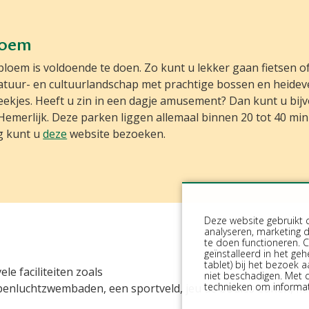
loem
bloem is voldoende te doen. Zo kunt u lekker gaan fietsen o
natuur- en cultuurlandschap met prachtige bossen en heidev
ekjes. Heeft u zin in een dagje amusement? Dan kunt u bij
emerlijk. Deze parken liggen allemaal binnen 20 tot 40 mi
ng kunt u
deze
website bezoeken.
Deze website gebruikt 
analyseren, marketing 
te doen functioneren. C
geïnstalleerd in het ge
tablet) bij het bezoek
le faciliteiten zoals
niet beschadigen. Met 
technieken om informati
openluchtzwembaden, een sportveld, jeu de boules banen, f