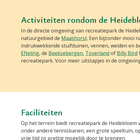
Activiteiten rondom de Heideb
In de directe omgeving van recreatiepark de Heide
natuurgebied de
Maashorst
. Een bijzonder mooi 
indrukwekkende stuifduinen, vennen, weiden en be
Efteling
, de
Beeksebergen
,
Toverland
of
Billy Bird
H
recreatiepark. Voor meer uitstapjes in de omgevi
Faciliteiten
Op het terrein biedt recreatiepark de Heidebloem ve
onder andere tennisbanen, een grote speeltuin, 
vrije tijd zo prettig mogelijk door te brengen.