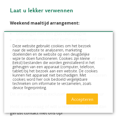
Laat u lekker verwennen
Weekend maaltijd arrangement:
ontvangst met een glas champagne
gedurende uw verblijf koffie en thee
2 keer ontbijt in buffetvorm in de
Deze website gebruikt cookies om het bezoek
naar de website te analyseren, marketing
accommodatie
doeleinden en de website op een deugdelijke
zaterdagavond keuze uit een gourmet of een
wijze te doen functioneren. Cookies zijn kleine
(tekst) bestanden die worden geïnstalleerd in het
barbecue
geheugen van een apparaat (computer, telefoon,
tablet) bij het bezoek aan een website. De cookies
Prijs: € 52,50 per persoon / € 34,50 voor kinderen
kunnen het apparaat niet beschadigen. Met
cookies word hier ook bedoeld vergelijkbare
tot 10 jaar
technieken om informatie te verzamelen, zoals
device fingerprinting.
Dit arrangement is exclusief accommodatiehuur
Accepteren
Hebt u een vraag of wilt u reserveren? Neem dan
gerust contact met ons op!