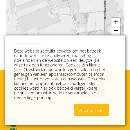
+
−
Bekijk de route
Deze website gebruikt cookies om het bezoek
naar de website te analyseren, marketing
doeleinden en de website op een deugdelijke
wijze te doen functioneren. Cookies zijn kleine
(tekst) bestanden die worden geïnstalleerd in het
geheugen van een apparaat (computer, telefoon,
tablet) bij het bezoek aan een website. De cookies
kunnen het apparaat niet beschadigen. Met
cookies word hier ook bedoeld vergelijkbare
Noordhoekstraat 5
5374 SC Schaijk
technieken om informatie te verzamelen, zoals
device fingerprinting.
0486-461525
info@deheidebloem.nl
Accepteren
Volg ons op Facebook