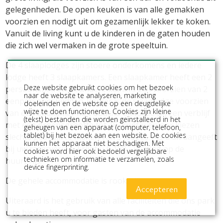
gelegenheden. De open keuken is van alle gemakken
voorzien en nodigt uit om gezamenlijk lekker te koken.
Vanuit de living kunt u de kinderen in de gaten houden
die zich wel vermaken in de grote speeltuin.
De 4 slaaplodges zijn stoere onderkomens en iedere
lodge heeft 3 slaapkamers. Een slaapkamer heeft een 2
Deze website gebruikt cookies om het bezoek
persoonsbed en de andere kamers zijn voorzien van 2
naar de website te analyseren, marketing
eenpersoonsbedden. Verder is de slaaplodge voorzien
doeleinden en de website op een deugdelijke
wijze te doen functioneren. Cookies zijn kleine
van een badkamer met douche en toilet. Bij een verblijf
(tekst) bestanden die worden geïnstalleerd in het
met een groepsgrootte tot 18, kunt u ervoor kiezen
geheugen van een apparaat (computer, telefoon,
tablet) bij het bezoek aan een website. De cookies
slechts gebruik te maken van 3 lodges. Als u dit aangeeft
kunnen het apparaat niet beschadigen. Met
bij uw reservering, krijgt u € 100,- korting op de
cookies word hier ook bedoeld vergelijkbare
technieken om informatie te verzamelen, zoals
huurprijs.
device fingerprinting.
De gehele accommodatie is rookvrij!
Accepteren
Uiteraard is het gebruik van alle faciliteiten die ons park
u te bieden heeft, voor gasten van de accommodatie