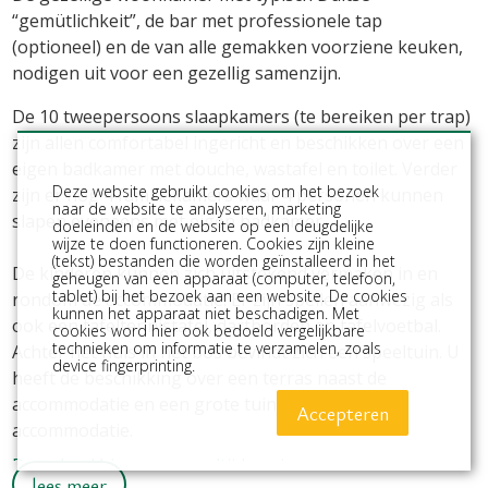
“gemütlichkeit”, de bar met professionele tap
(optioneel) en de van alle gemakken voorziene keuken,
nodigen uit voor een gezellig samenzijn.
De 10 tweepersoons slaapkamers (te bereiken per trap)
zijn allen comfortabel ingericht en beschikken over een
eigen badkamer met douche, wastafel en toilet. Verder
Deze website gebruikt cookies om het bezoek
zijn er nog 4 familiekamers waar 4 personen kunnen
naar de website te analyseren, marketing
slapen eveneens met eigen badkamer.
doeleinden en de website op een deugdelijke
wijze te doen functioneren. Cookies zijn kleine
(tekst) bestanden die worden geïnstalleerd in het
De kinderen kunnen zich uitstekend vermaken in en
geheugen van een apparaat (computer, telefoon,
tablet) bij het bezoek aan een website. De cookies
rondom de accommodatie. Er zijn spellen aanwezig als
kunnen het apparaat niet beschadigen. Met
ook een tafeltennistafel, dartborden en tafelvoetbal.
cookies word hier ook bedoeld vergelijkbare
technieken om informatie te verzamelen, zoals
Achter het huis in het bos bevindt zich een speeltuin. U
device fingerprinting.
heeft de beschikking over een terras naast de
accommodatie en een grote tuin achter de
Accepteren
accommodatie.
Download hier onze maaltijdservice
lees meer